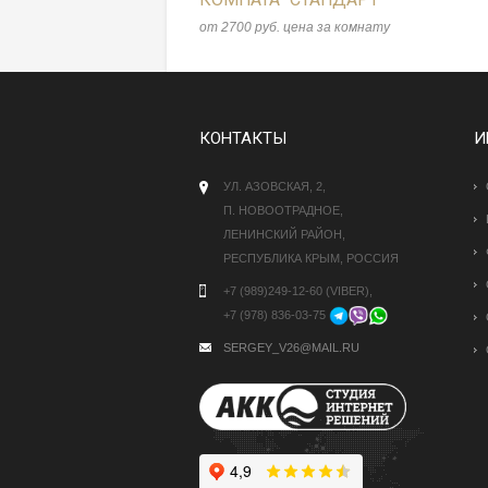
от 2700 руб. цена за комнату
КОНТАКТЫ
И
УЛ. АЗОВСКАЯ, 2,
П. НОВООТРАДНОЕ,
ЛЕНИНСКИЙ РАЙОН,
РЕСПУБЛИКА КРЫМ, РОССИЯ
+7 (989)249-12-60 (VIBER),
+7 (978) 836-03-75
SERGEY_V26@MAIL.RU